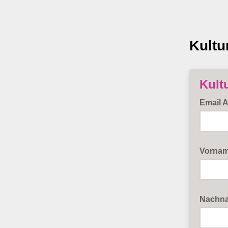
Kultu
Kult
Email 
Vorna
Nachn